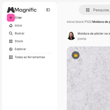
Criar
Início
/
stock
/
PSD
/
Moldura de 
Início
Buscar
Moldura de pôster na 
jcomp
Stock
Explorar
Todas as ferramentas
Premium