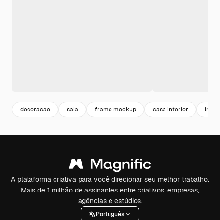
decoracao
sala
frame mockup
casa interior
inter
A plataforma criativa para você direcionar seu melhor trabalho.
Mais de 1 milhão de assinantes entre criativos, empresas,
agências e estúdios.
Português