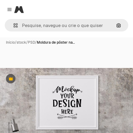
Magnific
Close menu
Pesqui
Início
/
stock
/
PSD
/
Moldura de pôster na…
Premium