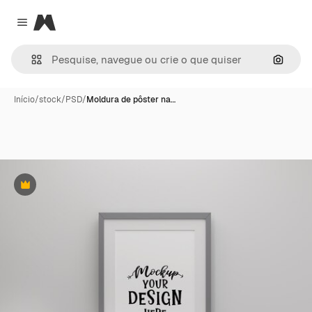
Magnific
Close menu
Pesqui
Início
/
stock
/
PSD
/
Moldura de pôster na…
Premium