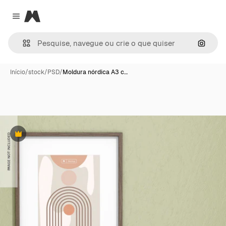
Magnific
Close menu
Pesqui
Início
/
stock
/
PSD
/
Moldura nórdica A3 c…
Premium