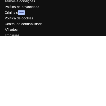
Termos e condições
Política de privacidade
Originais
New
Política de cookies
Central de confiabilidade
Afiliados
Empresas
Empresa
Preços
Sobre nós
Reviews
Emprego
Tendências de pesquisa
Blog
Eventos
Slidesgo
Vender conteúdo
Sala de imprensa