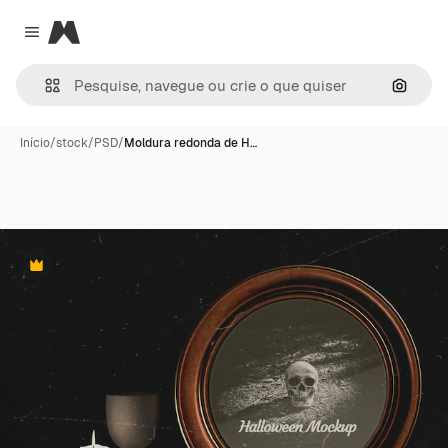
Magnific
Close menu
Pesqui
Início
/
stock
/
PSD
/
Moldura redonda de H…
Premium