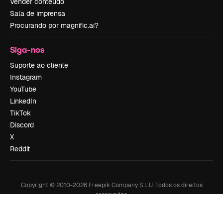
Vender conteúdo
Sala de imprensa
Procurando por magnific.ai?
Siga-nos
Suporte ao cliente
Instagram
YouTube
LinkedIn
TikTok
Discord
X
Reddit
Copyright © 2010-
2026
Freepik Company S.L.U.
Todos os direitos
reservados
.