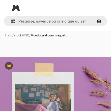
Magnific
Close menu
Pesqui
Início
/
stock
/
PSD
/
Moodboard com maquet…
Premium