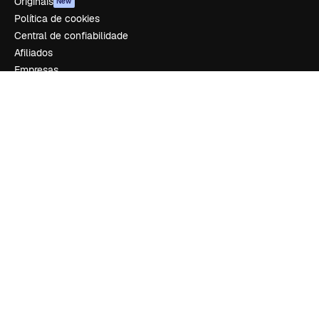
Originais
New
Política de cookies
Central de confiabilidade
Afiliados
Empresas
Empresa
Preços
Sobre nós
Reviews
Emprego
Tendências de pesquisa
Blog
Eventos
Slidesgo
Vender conteúdo
Sala de imprensa
Procurando por magnific.ai?