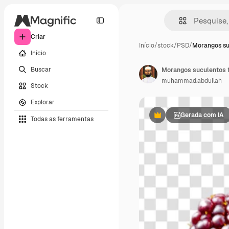
Criar
Início
/
stock
/
PSD
/
Morangos su
Início
Buscar
Morangos suculentos f
muhammad.abdullah
Stock
Explorar
Gerada com IA
Todas as ferramentas
Premium