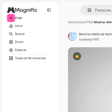
Criar
Início
/
stock
/
PSD
/
Mostrar efei
Início
Buscar
Mostrar efeito de text
topdesign1997
Stock
Explorar
Todas as ferramentas
Premium