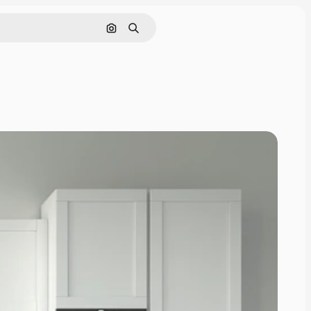
Pesquisar por imagem
Buscar