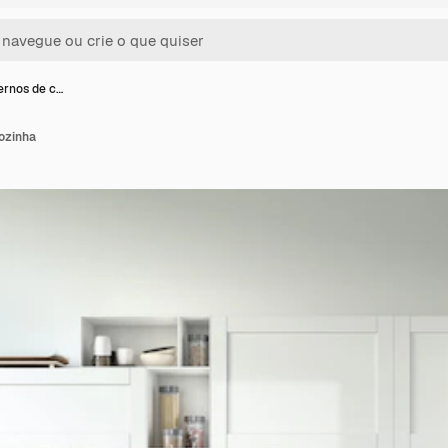
rnos de c…
ozinha