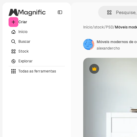
Criar
Início
/
stock
/
PSD
/
Móveis mode
Início
Buscar
Móveis modernos de c
alexandercho
Stock
Explorar
Todas as ferramentas
Premium