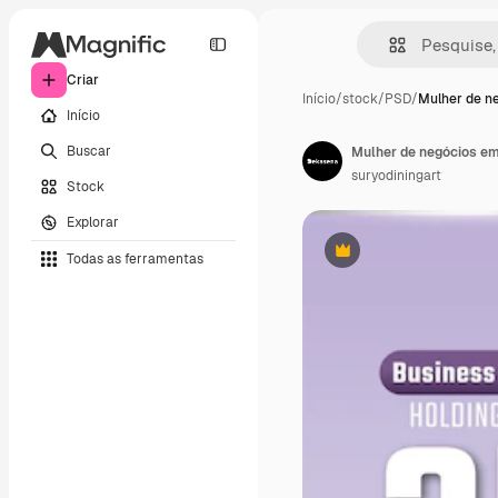
Criar
Início
/
stock
/
PSD
/
Mulher de n
Início
Buscar
suryodiningart
Stock
Explorar
Todas as ferramentas
Premium