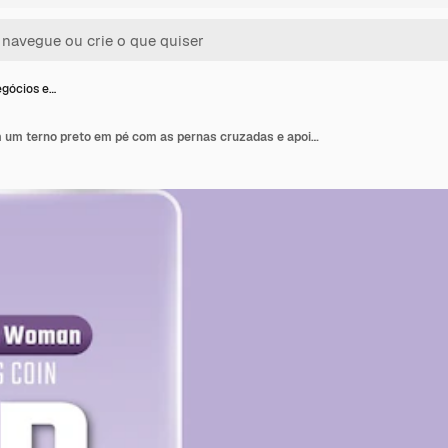
egócios e…
Mulher de negócios em um terno preto em pé com as pernas cruzadas e apoiando-se na pilha de moedas