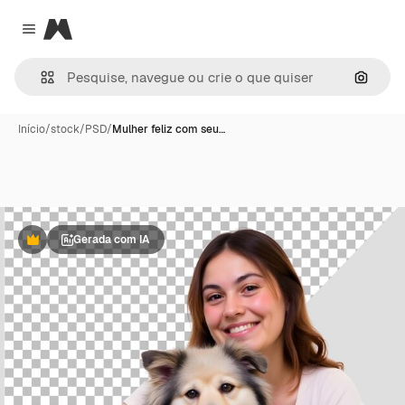
Magnific
Close menu
Pesqui
Início
/
stock
/
PSD
/
Mulher feliz com seu…
Gerada com IA
Premium