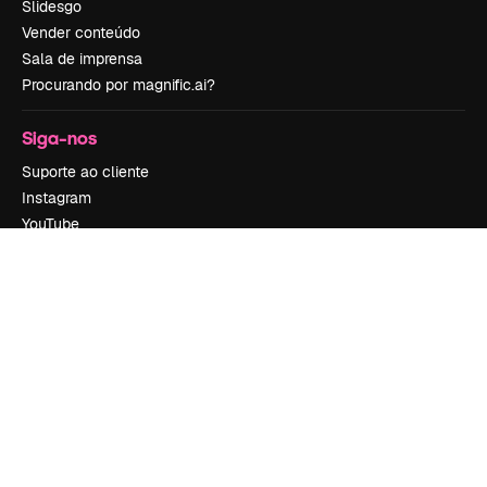
Slidesgo
Vender conteúdo
Sala de imprensa
Procurando por magnific.ai?
Siga-nos
Suporte ao cliente
Instagram
YouTube
LinkedIn
TikTok
Discord
X
Reddit
Copyright © 2010-
2026
Freepik Company S.L.U.
Todos os direitos
reservados
.