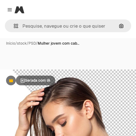
Magnific
Close menu
Pesqui
Início
/
stock
/
PSD
/
Mulher jovem com cab…
Gerada com IA
Premium