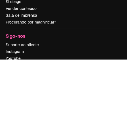
Slidesgo
Vender conteúdo
Sala de imprensa
Procurando por magnific.ai?
Siga-nos
Suporte ao cliente
Instagram
YouTube
LinkedIn
TikTok
Discord
X
Reddit
Copyright © 2010-
2026
Freepik Company S.L.U.
Todos os direitos
reservados
.