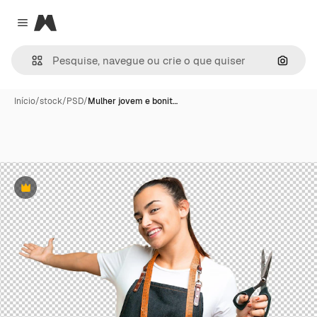
Magnific
Close menu
Pesqui
Início
/
stock
/
PSD
/
Mulher jovem e bonit…
Premium