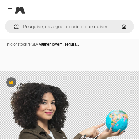
Magnific
Close menu
Pesqui
Início
/
stock
/
PSD
/
Mulher jovem, segura…
Premium