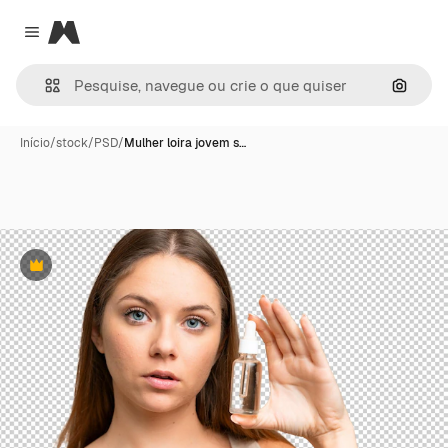
Magnific
Close menu
Pesqui
Início
/
stock
/
PSD
/
Mulher loira jovem s…
Premium