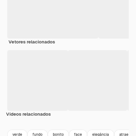
Vetores relacionados
Vídeos relacionados
Premium
Premium
Premium
Premium
verde
fundo
bonito
face
elegância
atraente