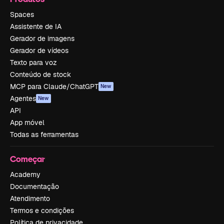
Spaces
Assistente de IA
Gerador de imagens
Gerador de vídeos
Texto para voz
Conteúdo de stock
MCP para Claude/ChatGPT
New
Agentes
New
API
App móvel
Todas as ferramentas
Começar
Academy
Documentação
Atendimento
Termos e condições
Política de privacidade