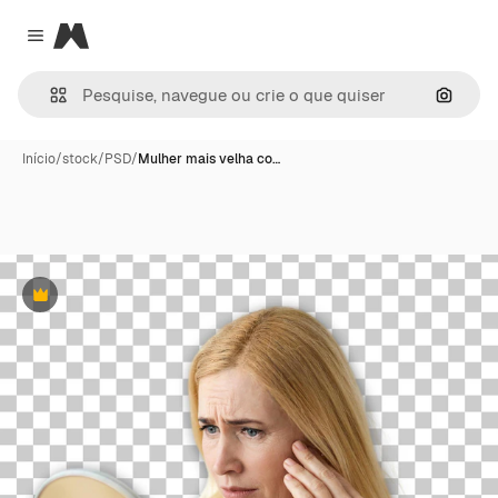
Magnific
Close menu
Pesqui
Início
/
stock
/
PSD
/
Mulher mais velha co…
Premium