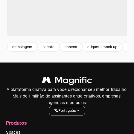
embalagem
pacote
caneca
etiqueta mock up
can
A plataforma criativa para você direcionar seu melhor trabalho.
Mais de 1 milhão de assinantes entre criativos, empresas,
agências e estúdios.
Português
Produtos
Spaces