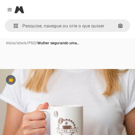
Magnific
Close menu
Pesqui
Início
/
stock
/
PSD
/
Mulher segurando uma…
Premium