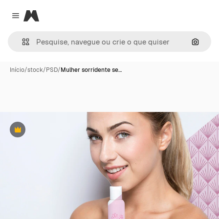
Magnific
Close menu
Pesqui
Início
/
stock
/
PSD
/
Mulher sorridente se…
Premium