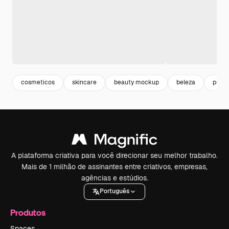
cosmeticos
skincare
beauty mockup
beleza
pele 
A plataforma criativa para você direcionar seu melhor trabalho.
Mais de 1 milhão de assinantes entre criativos, empresas,
agências e estúdios.
Português
Produtos
Spaces