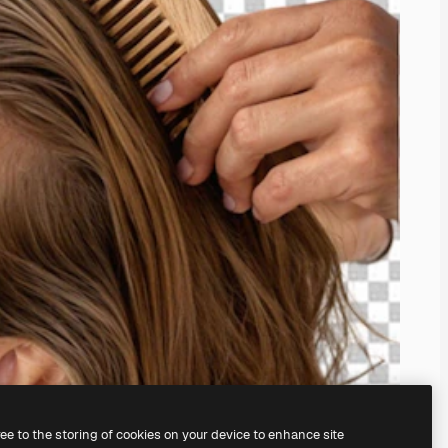
ree to the storing of cookies on your device to enhance site
nosso
gerador de imagens com IA.