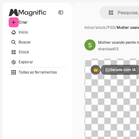
Criar
Início
/
stock
/
PSD
/
Mulher usan
Início
Buscar
Mulher usando pente n
shanilaa612
Stock
Explorar
Gerada com IA
Todas as ferramentas
Premium