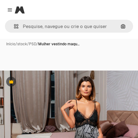
Magnific
Close menu
Pesqui
Início
/
stock
/
PSD
/
Mulher vestindo maqu…
Premium