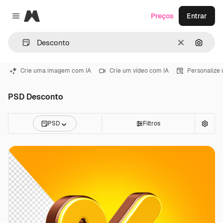
Magnific
Preços
Entrar
Close menu
Limpar
Pesqui
Crie uma imagem com IA
Crie um vídeo com IA
Personalize
PSD Desconto
PSD
Filtros