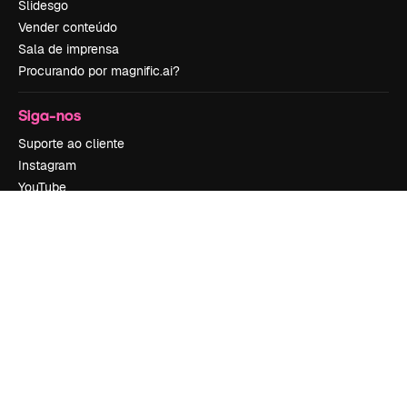
Slidesgo
Vender conteúdo
Sala de imprensa
Procurando por magnific.ai?
Siga-nos
Suporte ao cliente
Instagram
YouTube
LinkedIn
TikTok
Discord
X
Reddit
Copyright © 2010-
2026
Freepik Company S.L.U.
Todos os direitos
reservados
.