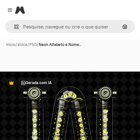
Magnific
Close menu
Pesqui
Início
/
stock
/
PSD
/
Neon Alfabeto e Núme…
Gerada com IA
Premium