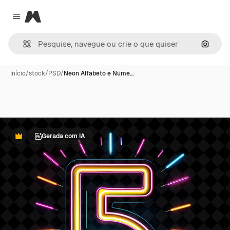
Magnific
Close menu
Pesqui
Início
/
stock
/
PSD
/
Neon Alfabeto e Núme…
Gerada com IA
Premium