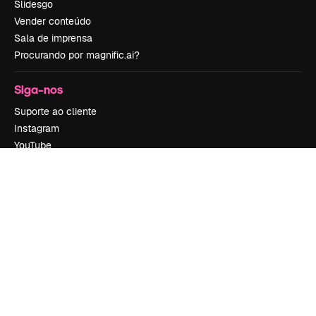
Slidesgo
Vender conteúdo
Sala de imprensa
Procurando por magnific.ai?
Siga-nos
Suporte ao cliente
Instagram
YouTube
LinkedIn
TikTok
Discord
X
Reddit
Copyright © 2010-
2026
Freepik Company S.L.U.
Todos os direitos
reservados
.