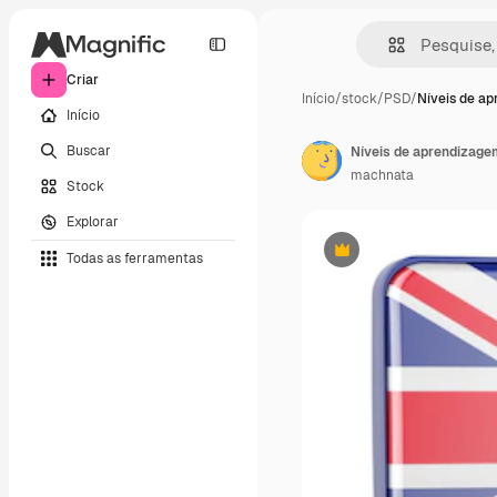
Criar
Início
/
stock
/
PSD
/
Níveis de ap
Início
Buscar
machnata
Stock
Explorar
Todas as ferramentas
Premium