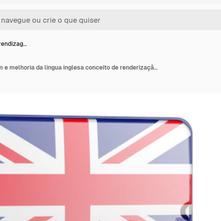
rendizag…
Níveis de aprendizagem e melhoria da língua inglesa conceito de renderização 3D isolado em fundo transparente