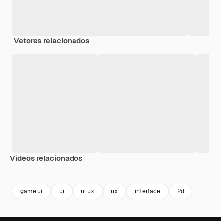
Vetores relacionados
Vídeos relacionados
Premium
Premium
Premium
Premium
Gerado por 
game ui
ui
ui ux
ux
interface
2d