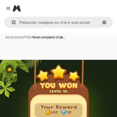
Magnific
Close menu
Pesqui
Início
/
stock
/
PSD
/
Nível completo UI de…
Premium