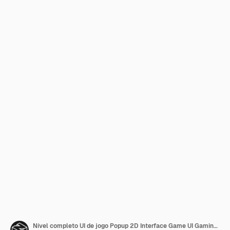
Nível completo UI de jogo Popup 2D Interface Game UI Gaming UI 2D Estilo de madeira UI de jogo