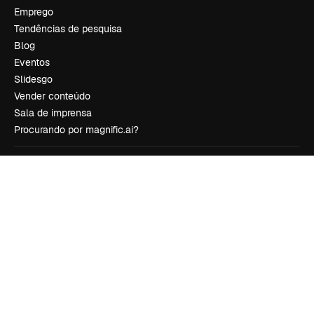
Emprego
Tendências de pesquisa
Blog
Eventos
Slidesgo
Vender conteúdo
Sala de imprensa
Procurando por magnific.ai?
Siga-nos
Suporte ao cliente
Instagram
YouTube
LinkedIn
TikTok
Discord
X
Reddit