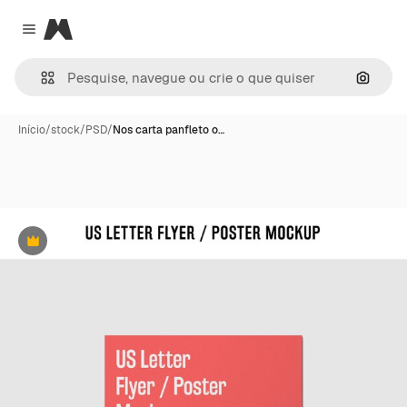
Magnific
Close menu
Pesqui
Início
/
stock
/
PSD
/
Nos carta panfleto o…
Premium