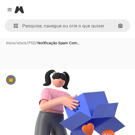
Magnific
Close menu
Pesqui
Início
/
stock
/
PSD
/
Notificação Spam Com…
Premium