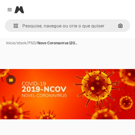
Magnific
Close menu
Pesqui
Início
/
stock
/
PSD
/
Novo Coronavírus (20…
Premium