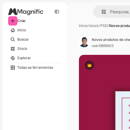
Criar
Início
/
stock
/
PSD
/
Novos produ
Início
Buscar
user9889603
Stock
Explorar
Todas as ferramentas
Premium