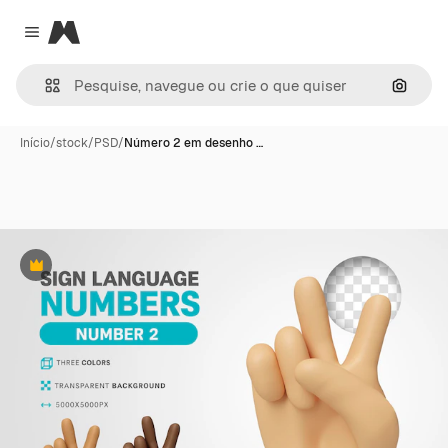
Magnific
Close menu
Pesqui
Início
/
stock
/
PSD
/
Número 2 em desenho …
Premium