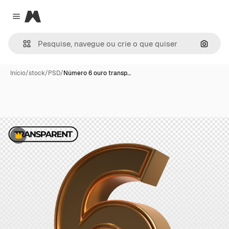
Magnific
Close menu
Pesqui
Início
/
stock
/
PSD
/
Número 6 ouro transp…
Premium