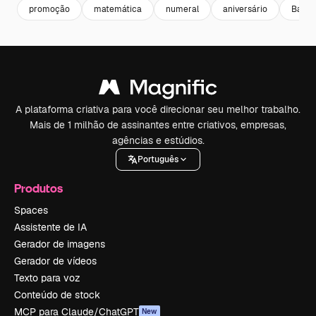
promoção
matemática
numeral
aniversário
Banne
A plataforma criativa para você direcionar seu melhor trabalho.
Mais de 1 milhão de assinantes entre criativos, empresas,
agências e estúdios.
Português
Produtos
Spaces
Assistente de IA
Gerador de imagens
Gerador de vídeos
Texto para voz
Conteúdo de stock
MCP para Claude/ChatGPT
New