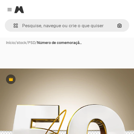
Magnific
Close menu
Pesqui
Início
/
stock
/
PSD
/
Número de comemoraçã…
Premium