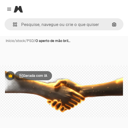
Magnific
Close menu
Pesqui
Início
/
stock
/
PSD
/
O aperto de mão bril…
Gerada com IA
Premium