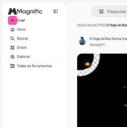
Criar
Início
/
stock
/
PSD
/
O fogo brilh
Início
Buscar
O fogo brilha forma tr
shuvojit11
Stock
Explorar
Todas as ferramentas
Premium