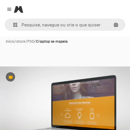
Magnific
Close menu
Pesqui
Início
/
stock
/
PSD
/
O laptop se mapeia
Premium