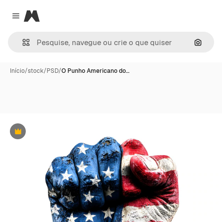
Magnific
Close menu
Pesqui
Início
/
stock
/
PSD
/
O Punho Americano do…
Premium