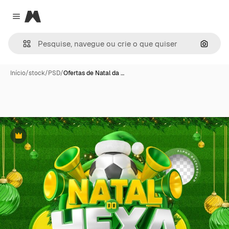
Magnific
Close menu
Pesqui
Início
/
stock
/
PSD
/
Ofertas de Natal da …
Premium