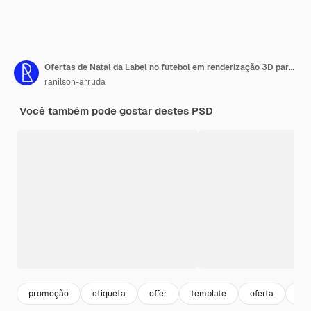
Ofertas de Natal da Label no futebol em renderização 3D para campanha de marketing no Brasil
ranilson-arruda
Você também pode gostar destes PSD
promoção
etiqueta
offer
template
oferta
bra