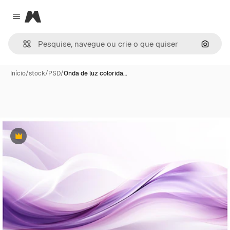
Magnific
Close menu
Pesqui
Início
/
stock
/
PSD
/
Onda de luz colorida…
Premium