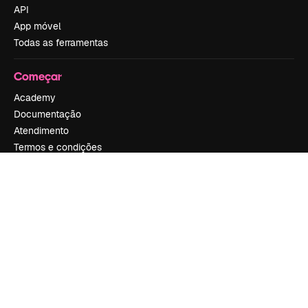
API
App móvel
Todas as ferramentas
Começar
Academy
Documentação
Atendimento
Termos e condições
Política de privacidade
Originais
New
Política de cookies
Central de confiabilidade
Afiliados
Empresas
Empresa
Preços