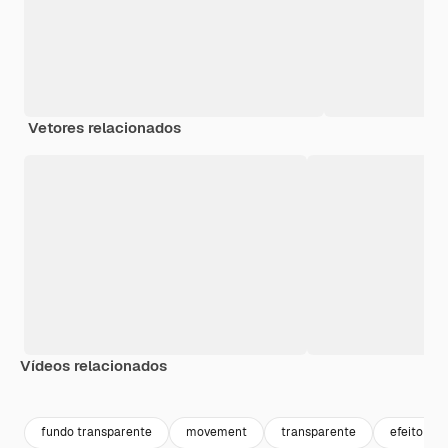
Vetores relacionados
Vídeos relacionados
Premium
Premium
Premium
Premium
Gerado por 
fundo transparente
movement
transparente
efeito tr