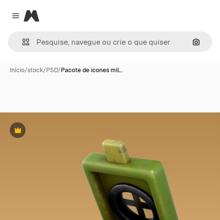
Magnific
Close menu
Pesqui
Início
/
stock
/
PSD
/
Pacote de ícones mil…
Premium