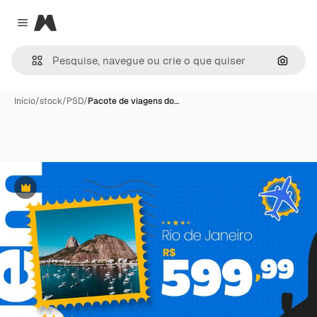
Magnific
Close menu
Pesqui
Início
/
stock
/
PSD
/
Pacote de viagens do…
Premium