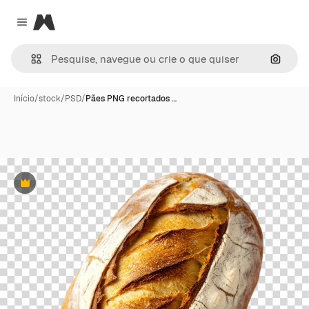
Magnific
Close menu
Pesqui
Início
/
stock
/
PSD
/
Pães PNG recortados …
Premium