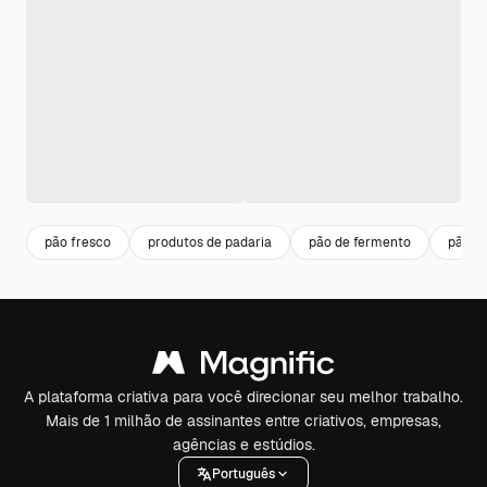
pão fresco
produtos de padaria
pão de fermento
pão c
A plataforma criativa para você direcionar seu melhor trabalho.
Mais de 1 milhão de assinantes entre criativos, empresas,
agências e estúdios.
Português