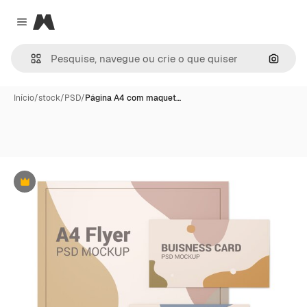
Magnific
Close menu
Pesqui
Início
/
stock
/
PSD
/
Página A4 com maquet…
Premium