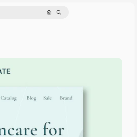
Pesquisar por imagem
Buscar