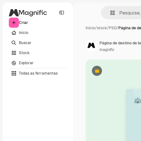
Criar
Início
/
stock
/
PSD
/
Página de de
Início
Buscar
Página de destino de b
magnific
Stock
Explorar
Todas as ferramentas
Premium