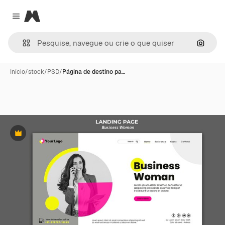
Magnific
Close menu
Pesqui
Início
/
stock
/
PSD
/
Página de destino pa…
Premium