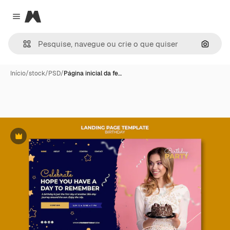
Magnific
Close menu
Pesqui
Início
/
stock
/
PSD
/
Página inicial da fe…
Premium