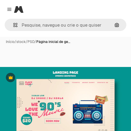
Magnific
Close menu
Pesqui
Início
/
stock
/
PSD
/
Página inicial de ge…
Premium