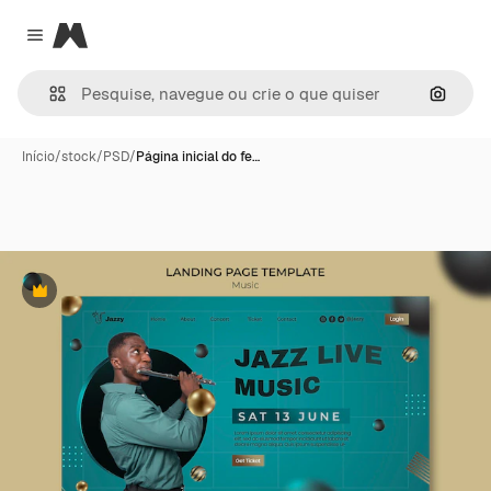
Magnific
Close menu
Pesqui
Início
/
stock
/
PSD
/
Página inicial do fe…
Premium