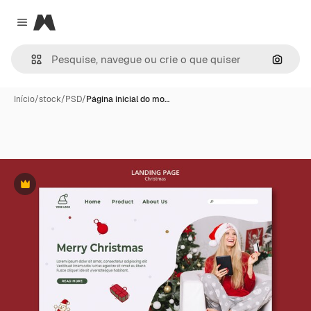
Magnific
Close menu
Pesqui
Início
/
stock
/
PSD
/
Página inicial do mo…
Premium