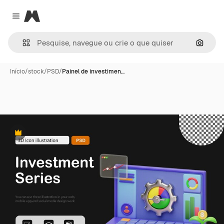
Magnific
Close menu
Pesqui
Início
/
stock
/
PSD
/
Painel de investimen…
Premium