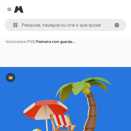
Magnific
Close menu
Pesqui
Início
/
stock
/
PSD
/
Palmeira com guarda-…
Premium