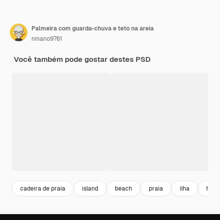
Palmeira com guarda-chuva e teto na areia
ninano9761
Você também pode gostar destes PSD
cadeira de praia
island
beach
praia
ilha
holi